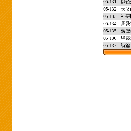
05-131
以色
05-132
天父
05-133
神要
05-134
我愛
05-135
號聲
05-136
聖靈
05-137
詩篇1