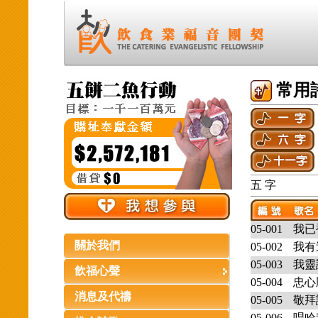
常用
五 字
05-001
我已
關於我們
05-002
我有
05-003
我靈
飲福心聲
05-004
忠心
消息及代禱
05-005
敬拜
05-006
唱哈