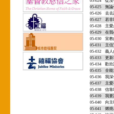
05-024
從沒
05-025
無論
05-026
去去
05-027
若非
05-028
主愛
05-029
在我
05-030
宣教
05-031
主信
05-032
義人
05-033
更新
05-034
歡欣
05-035
全能
05-036
我深
05-037
主愛
05-038
信靠
05-039
我要
05-040
向主
05-041
燃燒